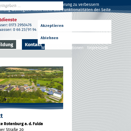
 diese Website und die Nutzererfahrung zu verbessern
ehnung womöglich nicht mehr alle Funktionalitäten der Seite
Akzeptieren
Ablehnen
ildung
Kontakt
Weitere Informationen
Impressum
t
e Rotenburg a. d. Fulda
er Straße 20