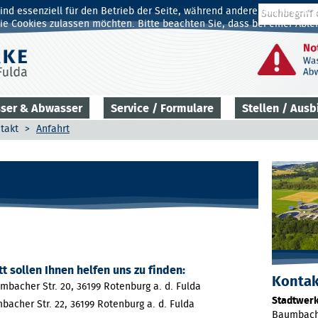
Suchen
ind essenziell für den Betrieb der Seite, während andere uns helfen,
...
die Cookies zulassen möchten. Bitte beachten Sie, dass bei einer Abl
ser & Abwasser
Service / Formulare
Stellen / Ausb
takt
>
Anfahrt
t sollen Ihnen helfen uns zu finden:
Kontak
bacher Str. 20, 36199 Rotenburg a. d. Fulda
Stadtwerk
acher Str. 22, 36199 Rotenburg a. d. Fulda
Baumbach