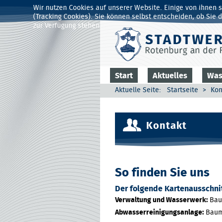
Wir nutzen Cookies auf unserer Website. Einige von ihnen s
(Tracking Cookies). Sie können selbst entscheiden, ob Sie 
zur Verfügung stehen.
Start
Aktuelles
Was
Aktuelle Seite:
Startseite
>
Kon
Kontakt
So finden Sie uns
Der folgende Kartenausschnit
Verwaltung und Wasserwerk:
Baum
Abwasserreinigungsanlage:
Baumb